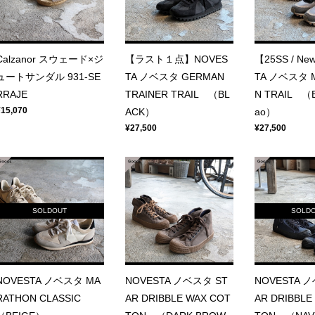
Calzanor スウェード×ジ
【ラスト１点】NOVES
【25SS / N
ュートサンダル 931-SE
TA ノベスタ GERMAN
TA ノベスタ 
RRAJE
TRAINER TRAIL （BL
N TRAIL （B
¥15,070
ACK）
ao）
¥27,500
¥27,500
SOLDOUT
SOLD
NOVESTA ノベスタ MA
NOVESTA ノベスタ ST
NOVESTA 
RATHON CLASSIC
AR DRIBBLE WAX COT
AR DRIBBLE