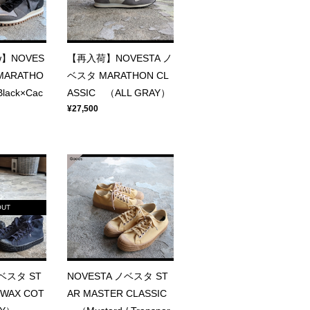
ew】NOVES
【再入荷】NOVESTA ノ
MARATHO
ベスタ MARATHON CL
lack×Cac
ASSIC （ALL GRAY）
¥27,500
OUT
ノベスタ ST
NOVESTA ノベスタ ST
 WAX COT
AR MASTER CLASSIC