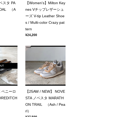
ノベスタ PA
【Women's】Milton Key
NDAL （A
nes Vチップレザーシュ
ーズ V-tip Leather Shoe
s / Multi-color Crazy pat
tern
¥24,200
OUT
E ペニーロ
【25AW / NEW】 NOVE
REDITCH
STA ノベスタ MARATH
ON TRAIL （Ash / Pea
rl）