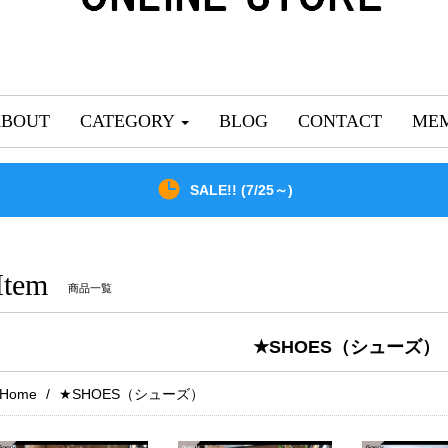
ABOUT
CATEGORY
BLOG
CONTACT
MEM
SALE!! (7/25～)
Item
商品一覧
★SHOES（シューズ）
Home
★SHOES（シューズ）