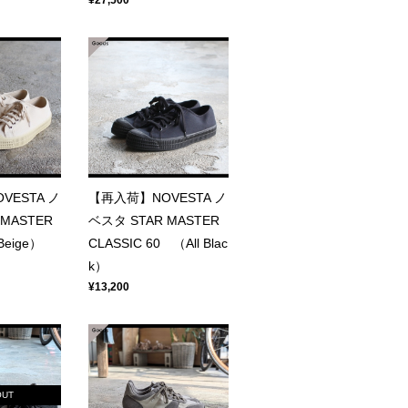
¥27,500
VESTA ノ
【再入荷】NOVESTA ノ
MASTER
ベスタ STAR MASTER
Beige）
CLASSIC 60 （All Blac
k）
¥13,200
OUT