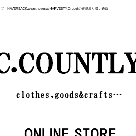
SACK,weac,novesta,HARVESTY,Orgueilの正規取り扱い通販