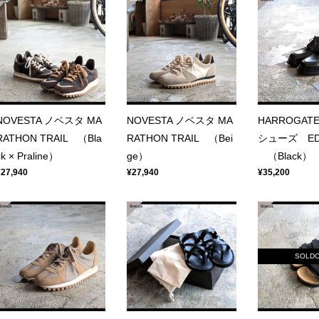
NOVESTA ノベスタ MA
NOVESTA ノベスタ MA
HARROGAT
RATHON TRAIL （Bla
RATHON TRAIL （Bei
シューズ ED
ck × Praline）
ge）
（Black）
¥27,940
¥27,940
¥35,200
SOLD