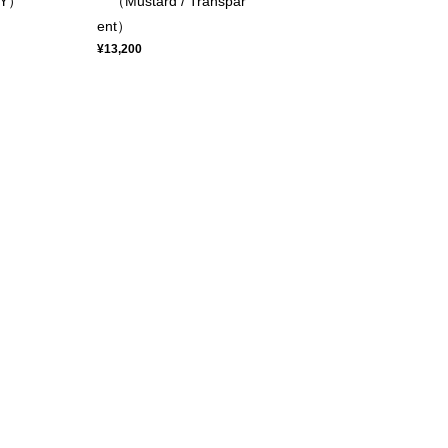
Y）
（Mustard / Transpar
ent）
¥13,200