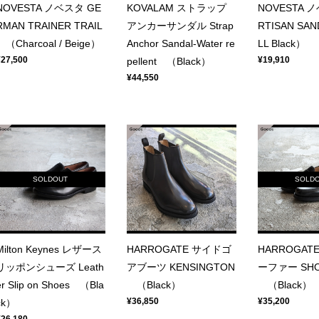
NOVESTA ノベスタ GE
KOVALAM ストラップ
NOVESTA 
RMAN TRAINER TRAIL
アンカーサンダル Strap
RTISAN SA
（Charcoal / Beige）
Anchor Sandal-Water re
LL Black）
¥27,500
¥19,910
pellent （Black）
¥44,550
SOLDOUT
SOLD
Milton Keynes レザース
HARROGATE サイドゴ
HARROGAT
リッポンシューズ Leath
アブーツ KENSINGTON
ーファー SHO
er Slip on Shoes （Bla
（Black）
（Black）
¥36,850
¥35,200
ck）