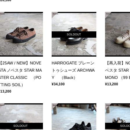
¥26,180
SOLDOUT
【25AW / NEW】NOVE
HARROGATE プレーン
【再入荷】NO
STA ノベスタ STAR MA
トゥシューズ ARCHWA
ベスタ STAR 
STER CLASSIC （PO
Y （Black）
MONO （99 
¥34,100
¥13,200
TTING SOIL）
¥13,200
SOLDOUT
SOLD