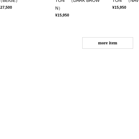
（BEIGE）
TON （DARK BROW
TON （NAV
¥27,500
¥15,950
N）
¥15,950
more item