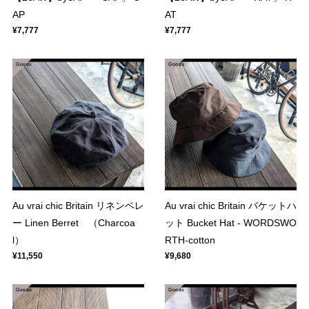
AP
AT
¥7,777
¥7,777
Au vrai chic Britain リネンベレ
Au vrai chic Britain バケットハ
ー Linen Berret （Charcoa
ット Bucket Hat - WORDSWO
l）
RTH-cotton
¥11,550
¥9,680