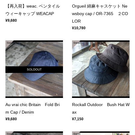
【再入荷】weac. ベンタイル
Orgueil 綿麻キャスケット Ne
ウィーキャップ WEACAP
wsboy cap / OR-7365 ２CO
¥9,680
LOR
¥10,780
SOLDOUT
Au vrai chic Britain Fold Bri
Rockall Outdoor Bush Hat W
m Cap / Denim
ax
¥9,680
¥7,150