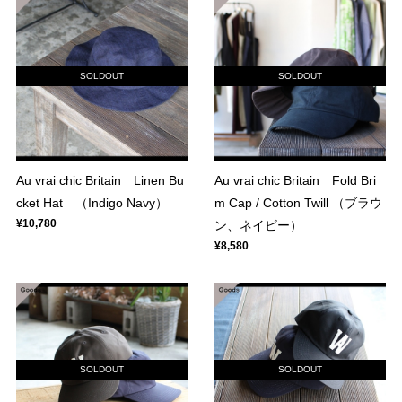
SOLDOUT
SOLDOUT
Au vrai chic Britain Linen Bu
Au vrai chic Britain Fold Bri
cket Hat （Indigo Navy）
m Cap / Cotton Twill （ブラウ
¥10,780
ン、ネイビー）
¥8,580
SOLDOUT
SOLDOUT