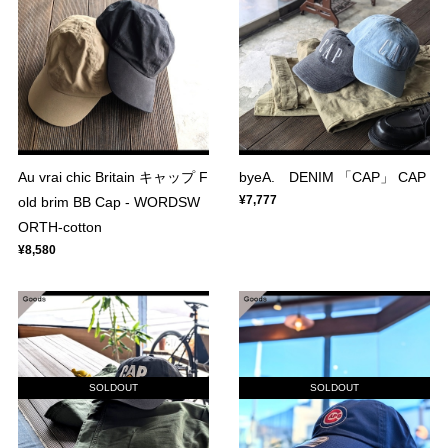
Au vrai chic Britain キャップ F
byeA. DENIM 「CAP」 CAP
¥7,777
old brim BB Cap - WORDSW
ORTH-cotton
¥8,580
SOLDOUT
SOLDOUT