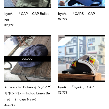
byeA. 「CAP」 CAP Bulldo
byeA. 「CAPS」 CAP
¥7,777
zer
¥7,777
SOLDOUT
Au vrai chic Britain インディゴ
byeA. 「byeA.」 CAP
¥7,777
リネンベレー Indigo Linen Be
rret （Indigo Navy）
¥12,760