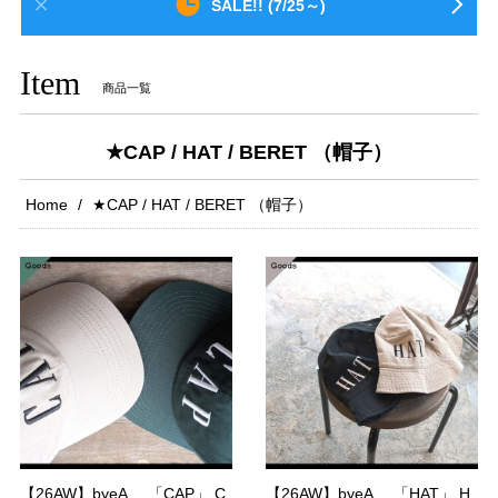
SALE!! (7/25～)
Item
商品一覧
★CAP / HAT / BERET （帽子）
Home
★CAP / HAT / BERET （帽子）
【26AW】byeA. 「CAP」 C
【26AW】byeA. 「HAT」 H