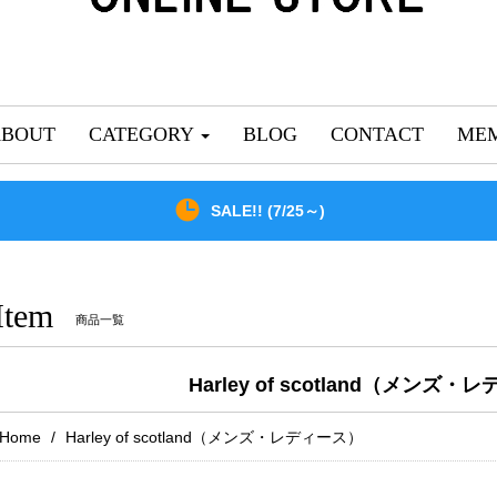
ABOUT
CATEGORY
BLOG
CONTACT
MEM
SALE!! (7/25～)
Item
商品一覧
Harley of scotland（メンズ
Home
Harley of scotland（メンズ・レディース）