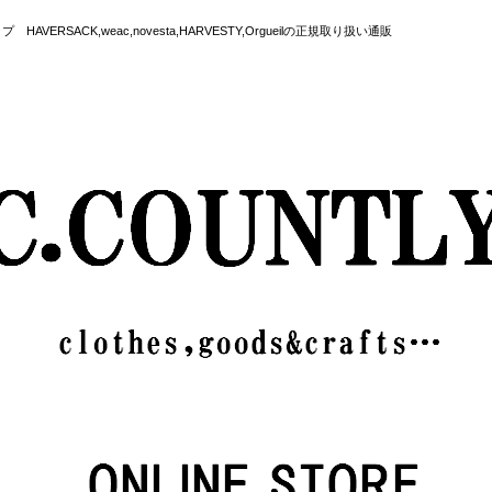
SACK,weac,novesta,HARVESTY,Orgueilの正規取り扱い通販