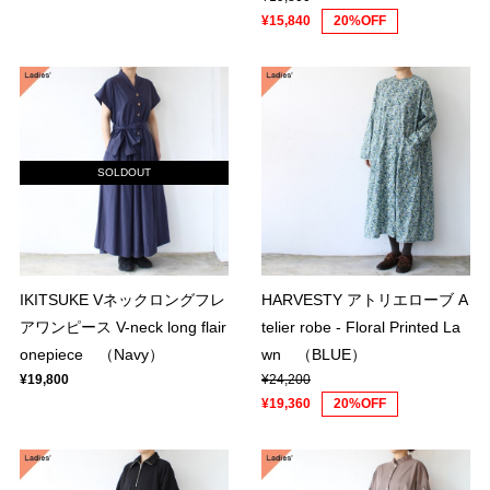
¥15,840
20%OFF
SOLDOUT
IKITSUKE Vネックロングフレ
HARVESTY アトリエローブ A
アワンピース V-neck long flair
telier robe - Floral Printed La
onepiece （Navy）
wn （BLUE）
¥19,800
¥24,200
¥19,360
20%OFF