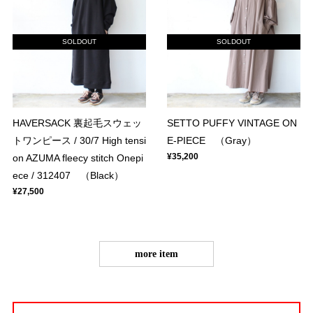
SOLDOUT
SOLDOUT
HAVERSACK 裏起毛スウェッ
SETTO PUFFY VINTAGE ON
トワンピース / 30/7 High tensi
E-PIECE （Gray）
¥35,200
on AZUMA fleecy stitch Onepi
ece / 312407 （Black）
¥27,500
more item