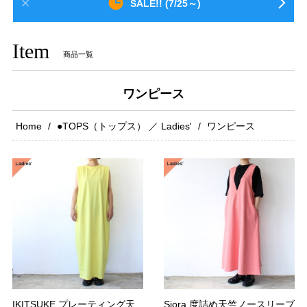
SALE!! (7/25～)
Item
商品一覧
ワンピース
Home
●TOPS（トップス） ／ Ladies'
ワンピース
IKITSUKE プレーティング天
Siora 度詰め天竺ノースリーブ