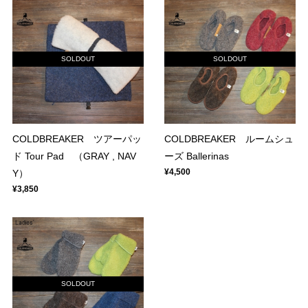
SOLDOUT
SOLDOUT
COLDBREAKER ツアーパッ
COLDBREAKER ルームシュ
ド Tour Pad （GRAY , NAV
ーズ Ballerinas
¥4,500
Y）
¥3,850
SOLDOUT