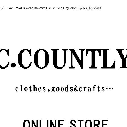
SACK,weac,novesta,HARVESTY,Orgueilの正規取り扱い通販