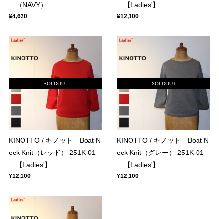
（NAVY）
【Ladies'】
¥4,620
¥12,100
SOLDOUT
SOLDOUT
KINOTTO / キノット Boat N
KINOTTO / キノット Boat N
eck Knit（レッド） 251K-01
eck Knit（グレー） 251K-01
【Ladies'】
【Ladies'】
¥12,100
¥12,100