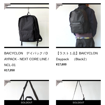
BAICYCLON デイパック / D
【ラスト１点】BAICYCLON
AYPACK - NEXT CORE LINE /
Daypack （Black2）
¥17,600
NCL-01
¥17,050
SOLDOUT
SOLDOUT