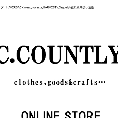
SACK,weac,novesta,HARVESTY,Orgueilの正規取り扱い通販