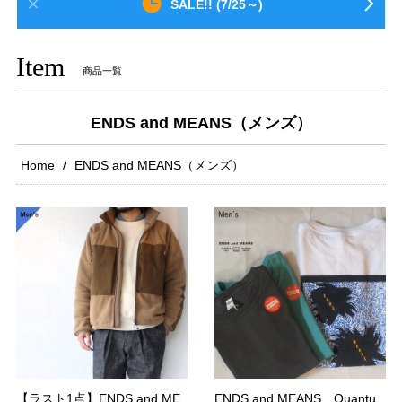
SALE!! (7/25～)
Item
商品一覧
ENDS and MEANS（メンズ）
Home
ENDS and MEANS（メンズ）
【ラスト1点】ENDS and ME
ENDS and MEANS Quantu