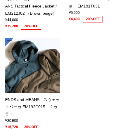
ANS Tactical Fleece Jacket /
m EM181T031
¥5,500
EM212J02 （Brown beige）
¥4,400
20%OFF
¥44,000
¥35,200
20%OFF
ENDS and MEANS スウェッ
トパーカ EM192C015 ２カ
ラー
¥20,900
¥16,720
20%OFF