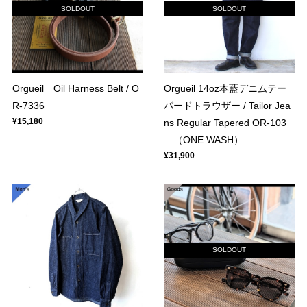
SOLDOUT
SOLDOUT
Orgueil Oil Harness Belt / O
Orgueil 14oz本藍デニムテー
R-7336
パードトラウザー / Tailor Jea
¥15,180
ns Regular Tapered OR-103
（ONE WASH）
¥31,900
SOLDOUT