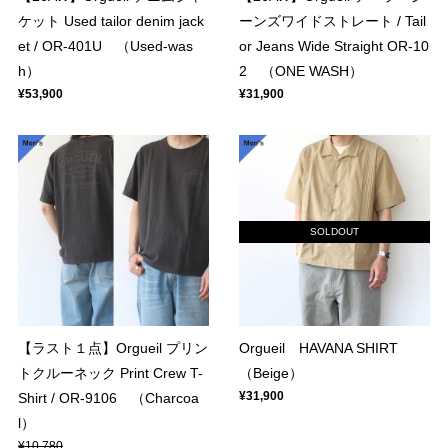
ケット Used tailor denim jack
ーンズワイドストレート / Tail
et / OR-401U （Used-was
or Jeans Wide Straight OR-10
h）
2 （ONE WASH）
¥53,900
¥31,900
SOLDOUT
【ラスト１点】Orgueil プリン
Orgueil HAVANA SHIRT
トクルーネック Print Crew T-
（Beige）
¥31,900
Shirt / OR-9106 （Charcoa
l）
¥10,780