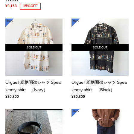
¥9,163
15%OFF
SOLDOUT
SOLDOUT
Orgueil 総柄開襟シャツ Spea
Orgueil 総柄開襟シャツ Spea
keasy shirt （Ivory）
keasy shirt （Black）
¥30,800
¥30,800