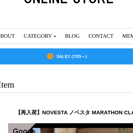
ABOUT
CATEGORY
BLOG
CONTACT
MEM
SALE!! (7/25～)
Item
【再入荷】NOVESTA ノベスタ MARATHON CLA