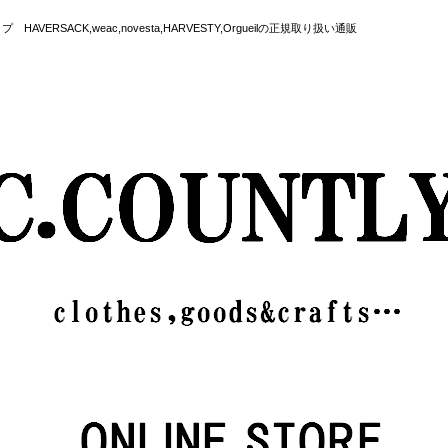
SACK,weac,novesta,HARVESTY,Orgueilの正規取り扱い通販