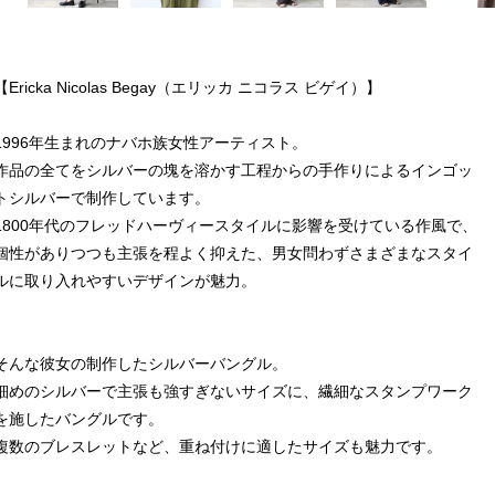
【Ericka Nicolas Begay（エリッカ ニコラス ビゲイ）】
1996年生まれのナバホ族女性アーティスト。
作品の全てをシルバーの塊を溶かす工程からの手作りによるインゴッ
トシルバーで制作しています。
1800年代のフレッドハーヴィースタイルに影響を受けている作風で、
個性がありつつも主張を程よく抑えた、男女問わずさまざまなスタイ
ルに取り入れやすいデザインが魅力。
そんな彼女の制作したシルバーバングル。
細めのシルバーで主張も強すぎないサイズに、繊細なスタンプワーク
を施したバングルです。
複数のブレスレットなど、重ね付けに適したサイズも魅力です。