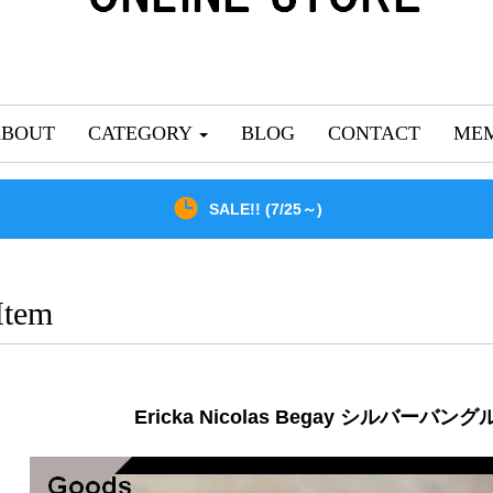
ABOUT
CATEGORY
BLOG
CONTACT
MEM
SALE!! (7/25～)
Item
Ericka Nicolas Begay シルバーバングル S