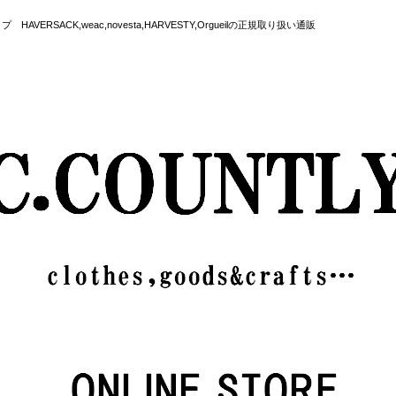
SACK,weac,novesta,HARVESTY,Orgueilの正規取り扱い通販