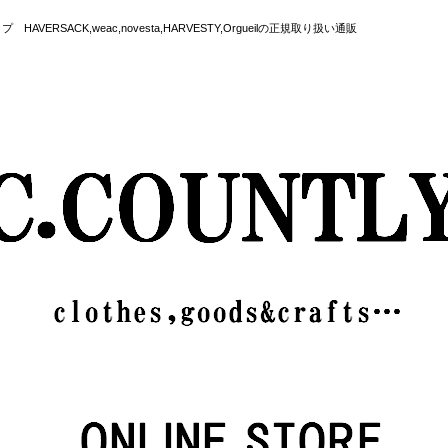
SACK,weac,novesta,HARVESTY,Orgueilの正規取り扱い通販