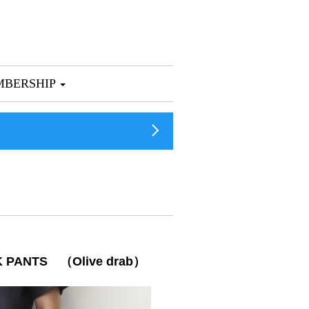
BERSHIP
ANTS （Olive drab）