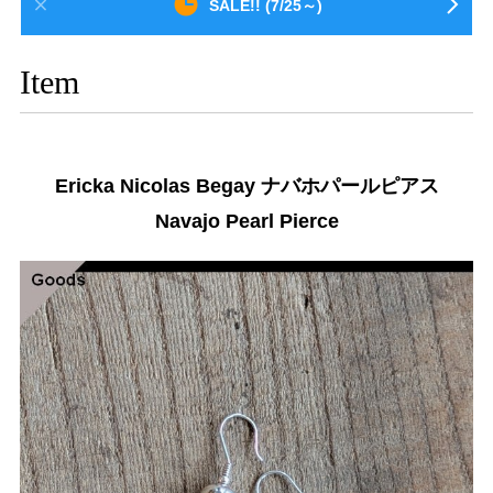
SALE!! (7/25～)
Item
Ericka Nicolas Begay ナバホパールピアス
Navajo Pearl Pierce